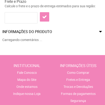
Frete e Prazo
Calcule o frete e o prazo de entrega estimados para sua região:
INFORMAÇÕES DO PRODUTO
Carregando comentários ...
INSTITUCIONAL
INFORMAÇÕES ÚTEIS
Fale Conosco
Como Comprar
Mapa do Site
Fretes e Entrega
Onde estamos
Trocas e Devoluções
Indique nossa Loja
Formas de pagamentos
Segurança