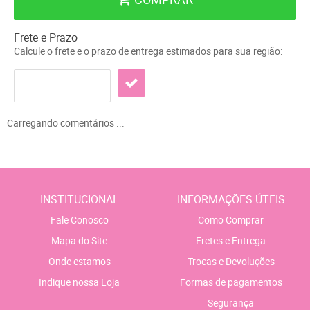
Frete e Prazo
Calcule o frete e o prazo de entrega estimados para sua região:
Carregando comentários ...
INSTITUCIONAL
INFORMAÇÕES ÚTEIS
Fale Conosco
Como Comprar
Mapa do Site
Fretes e Entrega
Onde estamos
Trocas e Devoluções
Indique nossa Loja
Formas de pagamentos
Segurança