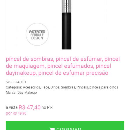
pincel de sombras, pincel de esfumar, pincel
de maquiagem, pincel esfumados, pincel
daymakeup, pincel de esfumar precisão
Sku:
EJ4DLD
Categoria:
Acessórios
,
Face
,
Olhos
,
Sombras
,
Pincéis
,
pincéis para olhos
Marca:
Day Makeup
R$ 47,40
à vista
no Pix
por
R$ 49,90
COMPRAR