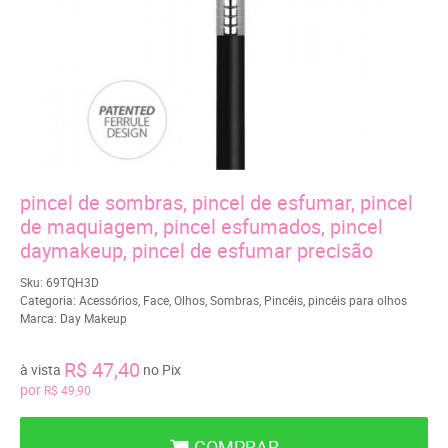
pincel de sombras, pincel de esfumar, pincel
de maquiagem, pincel esfumados, pincel
daymakeup, pincel de esfumar precisão
Sku:
69TQH3D
Categoria:
Acessórios
,
Face
,
Olhos
,
Sombras
,
Pincéis
,
pincéis para olhos
Marca:
Day Makeup
R$ 47,40
à vista
no Pix
por
R$ 49,90
COMPRAR