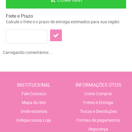
Frete e Prazo
Calcule o frete e o prazo de entrega estimados para sua região:
Carregando comentários ...
INSTITUCIONAL
INFORMAÇÕES ÚTEIS
Fale Conosco
Como Comprar
Mapa do Site
Fretes e Entrega
Onde estamos
Trocas e Devoluções
Indique nossa Loja
Formas de pagamentos
Segurança