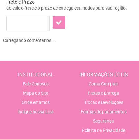
Frete e Prazo
Calcule o frete e o prazo de entrega estimados para sua região:
Carregando comentários ...
INSTITUCIONAL
INFORMAÇÕES ÚTEIS
Fale Conosco
Como Comprar
Mapa do Site
Fretes e Entrega
Onde estamos
Trocas e Devoluções
Indique nossa Loja
Formas de pagamentos
Segurança
Política de Privacidade