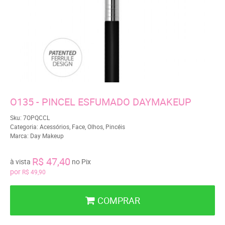
O135 - PINCEL ESFUMADO DAYMAKEUP
Sku:
7OPQCCL
Categoria:
Acessórios
,
Face
,
Olhos
,
Pincéis
Marca:
Day Makeup
R$ 47,40
à vista
no Pix
por
R$ 49,90
COMPRAR