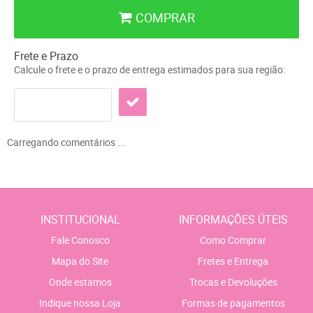
COMPRAR
Frete e Prazo
Calcule o frete e o prazo de entrega estimados para sua região:
Carregando comentários ...
INSTITUCIONAL
INFORMAÇÕES ÚTEIS
Fale Conosco
Como Comprar
Mapa do Site
Fretes e Entrega
Onde estamos
Trocas e Devoluções
Indique nossa Loja
Formas de pagamentos