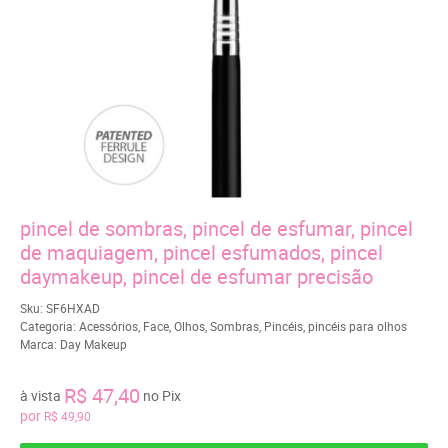
pincel de sombras, pincel de esfumar, pincel
de maquiagem, pincel esfumados, pincel
daymakeup, pincel de esfumar precisão
Sku:
SF6HXAD
Categoria:
Acessórios
,
Face
,
Olhos
,
Sombras
,
Pincéis
,
pincéis para olhos
Marca:
Day Makeup
R$ 47,40
à vista
no Pix
por
R$ 49,90